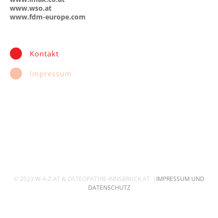
www.wso.at
www.fdm-europe.com
Kontakt
Impressum
© 2023 W-A-Z.AT & OSTEOPATHIE-INNSBRUCK.AT |
IMPRESSUM UND
DATENSCHUTZ